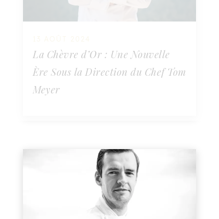
13 AOÛT 2024
La Chèvre d’Or : Une Nouvelle
Ère Sous la Direction du Chef Tom
Meyer