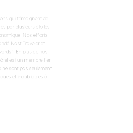
tions qui témoignent de
s par plusieurs étoiles
ronomique. Nos efforts
ondé Nast Traveler et
Awards". En plus de nos
 hôtel est un membre fier
ns ne sont pas seulement
ques et inoubliables à