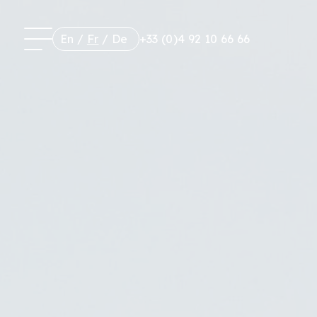
En
/
Fr
/
De
+33 (0)4 92 10 66 66