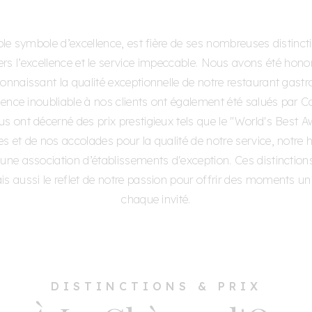
ble symbole d’excellence, est fière de ses nombreuses distinc
s l’excellence et le service impeccable. Nous avons été honoré
connaissant la qualité exceptionnelle de notre restaurant gast
rience inoubliable à nos clients ont également été salués par C
us ont décerné des prix prestigieux tels que le "World's Best 
es et de nos accolades pour la qualité de notre service, notre
une association d’établissements d'exception. Ces distinctio
 aussi le reflet de notre passion pour offrir des moments uni
chaque invité.
DISTINCTIONS & PRIX