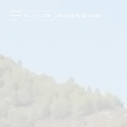
En
/
Fr
/
De
+33 (0)4 92 10 66 66