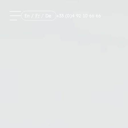
En
/
Fr
/
De
+33 (0)4 92 10 66 66